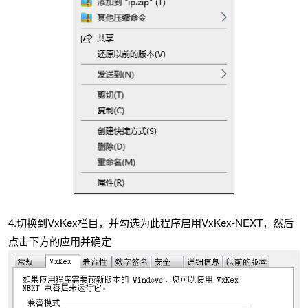
4.切换到VxKex栏目，并勾选为此程序启用VxKex-NEXT，然后
点击下方的应用并确定